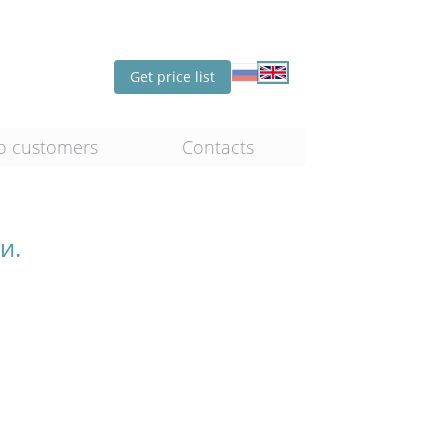
Get price list
o customers
Contacts
и.