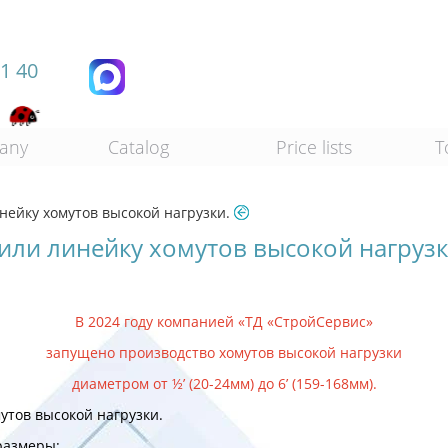
11 40
any
Catalog
Price lists
T
нейку хомутов высокой нагрузки.
или линейку хомутов высокой нагрузк
В 2024 году компанией «ТД «СтройСервис»
запущено производство хомутов высокой нагрузки
диаметром от ½’ (20-24мм) до 6’ (159-168мм).
утов высокой нагрузки.
размеры: