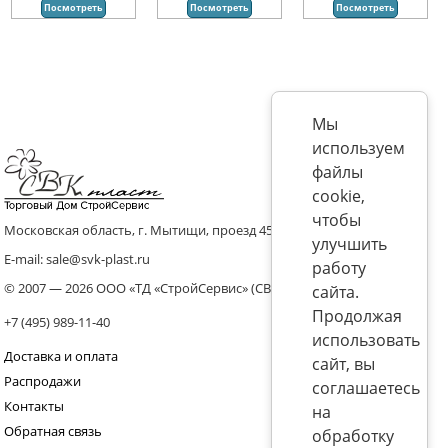
Посмотреть
Посмотреть
Посмотреть
Мы
используем
файлы
cookie,
чтобы
Московская область, г. Мытищи, проезд 4536 владение 8, стр.10
улучшить
E-mail: sale@svk-plast.ru
работу
© 2007 — 2026 ООО «ТД «СтройСервис» (СВК)
сайта.
Продолжая
+7 (495) 989-11-40
использовать
Доставка и оплата
сайт, вы
Распродажи
соглашаетесь
Контакты
на
Обратная связь
обработку