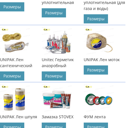
уплотнительная
уплотнительная (для
Размеры
газа и воды)
Размеры
Размеры
UNIPAK Лен
Unitec Герметик
UNIPAK Лен моток
сантехнический
анаэробный
Размеры
Размеры
Размеры
UNIPAK Лен шпуля
Замазка STOVEX
ФУМ лента
Размеры
Размеры
Размеры