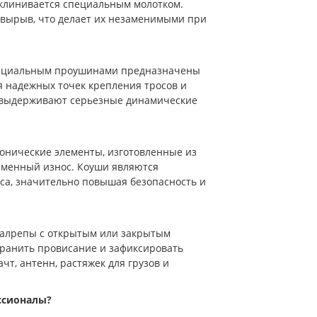
склинивается специальным молотком.
 вырыв, что делает их незаменимыми при
специальным проушинами предназначены
я надежных точек крепления тросов и
и выдерживают серьезные динамические
конические элементы, изготовленные из
еменный износ. Коуши являются
са, значительно повышая безопасность и
 талрепы с открытым или закрытым
транить провисание и зафиксировать
т, антенн, растяжек для грузов и
ссионалы?