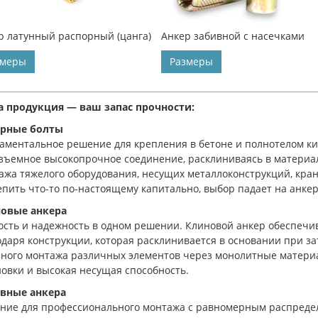
р латунный распорный (цанга)
Анкер забивной с насечками
змеры
Размеры
 продукция — ваш запас прочности:
рные болты
аментальное решение для крепления в бетоне и полнотелом к
зъемное высокопрочное соединение, расклиниваясь в материал
ажа тяжелого оборудования, несущих металлоконструкций, кран
епить что-то по-настоящему капитально, выбор падает на анке
овые анкера
ость и надежность в одном решении. Клиновой анкер обеспечи
одаря конструкции, которая расклинивается в основании при за
зного монтажа различных элементов через монолитные матери
новки и высокая несущая способность.
вные анкера
ние для профессионального монтажа с равномерным распредел