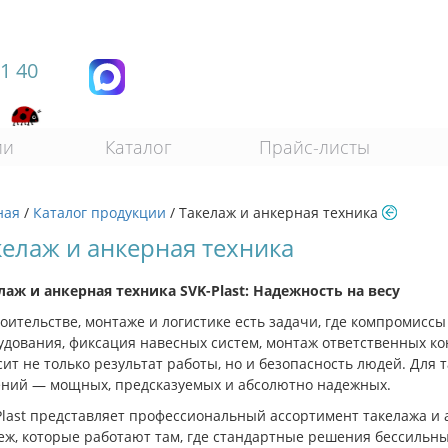
11 40
ии
Каталог
Прайс-листы
ная
/
Каталог продукции
/
Такелаж и анкерная техника
келаж и анкерная техника
лаж и анкерная техника SVK-Plast: Надежность на весу
роительстве, монтаже и логистике есть задачи, где компромисс
удования, фиксация навесных систем, монтаж ответственных ко
сит не только результат работы, но и безопасность людей. Для 
ний — мощных, предсказуемых и абсолютно надежных.
Plast представляет профессиональный ассортимент такелажа и 
еж, которые работают там, где стандартные решения бессильн