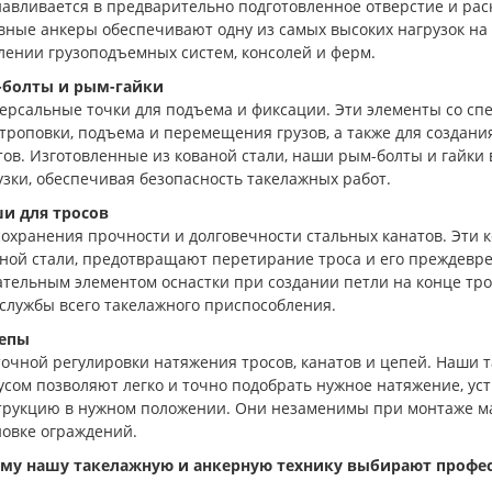
навливается в предварительно подготовленное отверстие и ра
вные анкеры обеспечивают одну из самых высоких нагрузок на
лении грузоподъемных систем, консолей и ферм.
болты и рым-гайки
ерсальные точки для подъема и фиксации. Эти элементы со 
строповки, подъема и перемещения грузов, а также для создани
тов. Изготовленные из кованой стали, наши рым-болты и гайк
узки, обеспечивая безопасность такелажных работ.
и для тросов
сохранения прочности и долговечности стальных канатов. Эти 
ной стали, предотвращают перетирание троса и его преждевр
ательным элементом оснастки при создании петли на конце тро
 службы всего такелажного приспособления.
епы
точной регулировки натяжения тросов, канатов и цепей. Наши
усом позволяют легко и точно подобрать нужное натяжение, ус
трукцию в нужном положении. Они незаменимы при монтаже мач
новке ограждений.
му нашу такелажную и анкерную технику выбирают профе