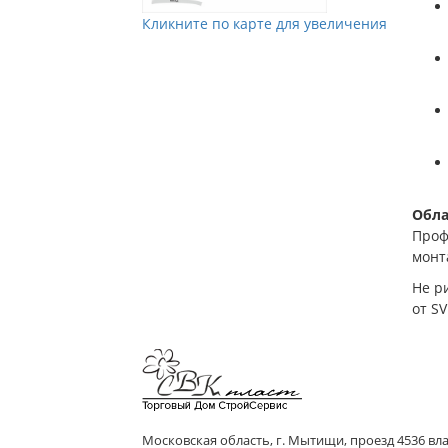
Кликните по карте для увеличения
Обла
Проф
монт
Не р
от S
Мы в Vkontakte
Мы в Телеграм
Московская область, г. Мытищи, проезд 4536 влад