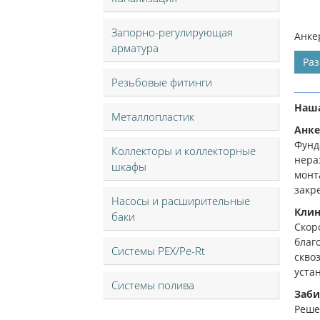
Запорно-регулирующая
Анке
арматура
Ра
Резьбовые фитинги
Наша
Металлопластик
Анке
Фунд
Коллекторы и коллекторные
нера
шкафы
монт
закр
Насосы и расширительные
Клин
баки
Скор
благ
Системы PEX/Pe-Rt
скво
уста
Системы полива
Заби
Реше