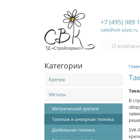
+7 (495) 989 
sale@svk-plast.ru
О компан
Категории
Глав
Та
Крепеж
Таке
Метизы
В ст
обор
Метрический крепеж
зави
Такелаж и анкерная техника
реше
Дюбельная техника
SVK-
креп