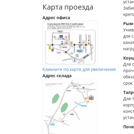
уста
Карта проезда
Заби
креп
Адрес офиса
Рым-
Унив
для 
кана
нагр
Коуш
Для 
Кликните по карте для увеличения
проч
Адрес склада
обяз
срок
Талр
Для 
корп
конс
уста
Поче