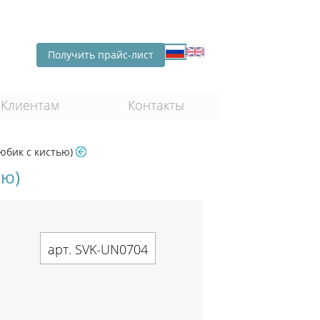
Получить прайс-лист
Клиентам
Контакты
Тюбик с кистью)
ью)
арт. SVK-UN0704