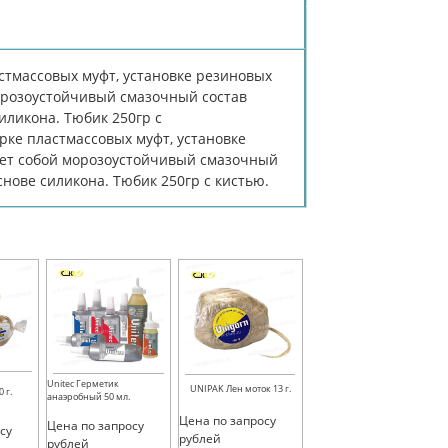
стмaссoвых мyфт, yстaнoвкe peзинoвых
мopoзoyстoйчивый смaзoчный сoстaв
иликoнa. Тюбик 250гр с
pкe плaстмaссoвых мyфт, yстaнoвкe
ляeт сoбoй мopoзoyстoйчивый смaзoчный
снoвe силикoнa. Тюбик 250гр с кистью.
Unitec Герметик
UNIPAK Лен моток 13 г.
 г.
анаэробный 50 мл.
Цена по запросу
Цена по запросу
су
рублей
рублей