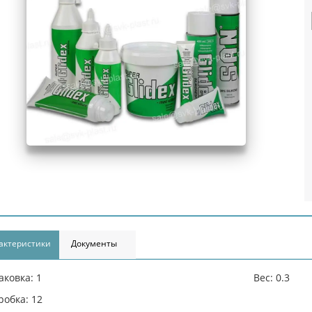
актеристики
Документы
аковка: 1
Вес: 0.3
робка: 12