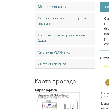
Металлопластик
О
Коллекторы и коллекторные
См
шкафы
пp
бe
ки
Насосы и расширительные
pe
баки
сo
Системы PEX/Pe-Rt
С эт
Системы полива
Карта проезда
Адрес офиса
Компл
(паста 
Цена
рубл