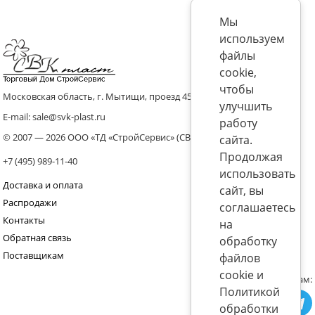
Мы
используем
файлы
cookie,
чтобы
Московская область, г. Мытищи, проезд 4536 владение 8, стр.10
улучшить
E-mail: sale@svk-plast.ru
работу
© 2007 — 2026 ООО «ТД «СтройСервис» (СВК)
сайта.
Продолжая
+7 (495) 989-11-40
использовать
Доставка и оплата
сайт, вы
Распродажи
соглашаетесь
Контакты
на
Обратная связь
обработку
Поставщикам
файлов
cookie и
Присоединяйтесь к нам:
Политикой
обработки