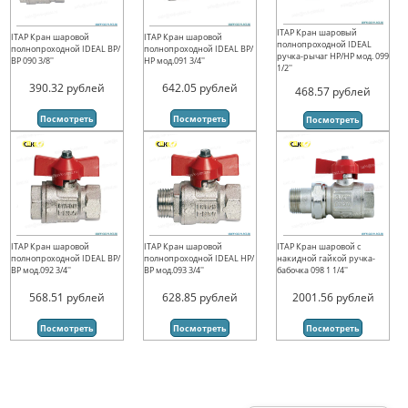
ITAP Кран шаровый
ITAP Кран шаровой
ITAP Кран шаровой
полнопроходной IDEAL
полнопроходной IDEAL ВР/
полнопроходной IDEAL ВР/
ручка-рычаг НР/НР мод. 099
ВР 090 3/8''
НР мод.091 3/4''
1/2''
390.32
рублей
642.05
рублей
468.57
рублей
Посмотреть
Посмотреть
Посмотреть
ITAP Кран шаровой
ITAP Кран шаровой
ITAP Кран шаровой с
полнопроходной IDEAL ВР/
полнопроходной IDEAL НР/
накидной гайкой ручка-
ВР мод.092 3/4''
ВР мод.093 3/4''
бабочка 098 1 1/4''
568.51
рублей
628.85
рублей
2001.56
рублей
Посмотреть
Посмотреть
Посмотреть