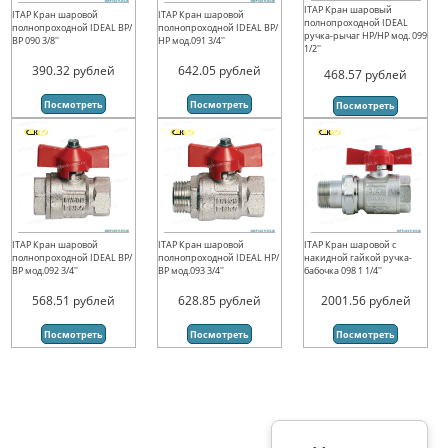
ITAP Кран шаровый
ITAP Кран шаровой
ITAP Кран шаровой
полнопроходной IDEAL
полнопроходной IDEAL ВР/
полнопроходной IDEAL ВР/
ручка-рычаг НР/НР мод. 099
ВР 090 3/8''
НР мод.091 3/4''
1/2''
390.32
рублей
642.05
рублей
468.57
рублей
Посмотреть
Посмотреть
Посмотреть
ITAP Кран шаровой
ITAP Кран шаровой
ITAP Кран шаровой с
полнопроходной IDEAL ВР/
полнопроходной IDEAL НР/
накидной гайкой ручка-
ВР мод.092 3/4''
ВР мод.093 3/4''
бабочка 098 1 1/4''
568.51
рублей
628.85
рублей
2001.56
рублей
Посмотреть
Посмотреть
Посмотреть