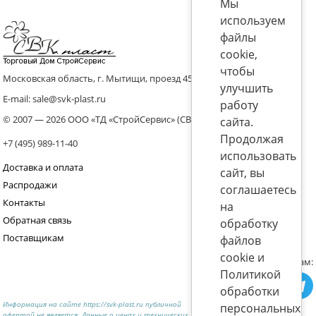
Мы
используем
файлы
cookie,
чтобы
Московская область, г. Мытищи, проезд 4536 владение 8, стр.10
улучшить
E-mail: sale@svk-plast.ru
работу
© 2007 — 2026 ООО «ТД «СтройСервис» (СВК)
сайта.
Продолжая
+7 (495) 989-11-40
использовать
Доставка и оплата
сайт, вы
Распродажи
соглашаетесь
Контакты
на
Обратная связь
обработку
Поставщикам
файлов
cookie и
Присоединяйтесь к нам:
Политикой
обработки
Информация на сайте https://svk-plast.ru публичной
персональных
офертой не является. Данные о ценах и технических