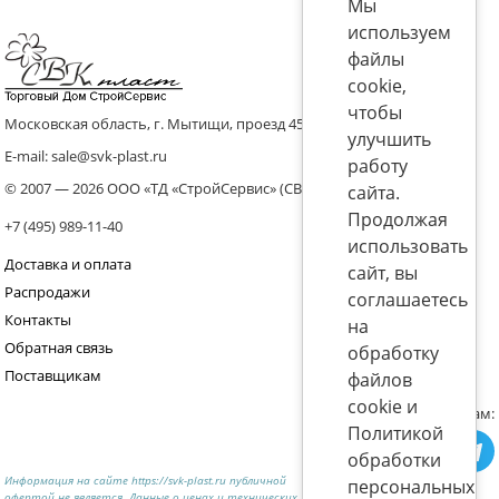
Мы
используем
файлы
cookie,
чтобы
Московская область, г. Мытищи, проезд 4536 владение 8, стр.10
улучшить
E-mail: sale@svk-plast.ru
работу
© 2007 — 2026 ООО «ТД «СтройСервис» (СВК)
сайта.
Продолжая
+7 (495) 989-11-40
использовать
Доставка и оплата
сайт, вы
Распродажи
соглашаетесь
Контакты
на
Обратная связь
обработку
Поставщикам
файлов
cookie и
Присоединяйтесь к нам:
Политикой
обработки
Информация на сайте https://svk-plast.ru публичной
персональных
офертой не является. Данные о ценах и технических