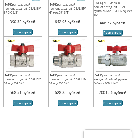
ITAP Кран шаровый
ITAP Кран шаровой
ITAP Кран шаровой
полнопроходной IDEAL
полнопроходной IDEAL ВР/
полнопроходной IDEAL ВР/
ручка-рычаг НР/НР мод. 099
ВР 090 3/8''
НР мод.091 3/4''
1/2''
390.32
рублей
642.05
рублей
468.57
рублей
Посмотреть
Посмотреть
Посмотреть
ITAP Кран шаровой
ITAP Кран шаровой
ITAP Кран шаровой с
полнопроходной IDEAL ВР/
полнопроходной IDEAL НР/
накидной гайкой ручка-
ВР мод.092 3/4''
ВР мод.093 3/4''
бабочка 098 1 1/4''
568.51
рублей
628.85
рублей
2001.56
рублей
Посмотреть
Посмотреть
Посмотреть