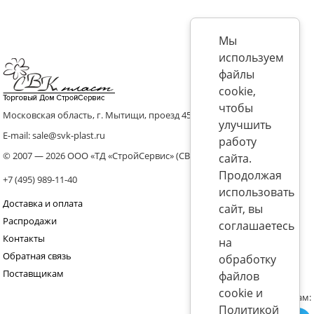
Мы
используем
файлы
cookie,
чтобы
Московская область, г. Мытищи, проезд 4536 владение 8, стр.10
улучшить
E-mail: sale@svk-plast.ru
работу
© 2007 — 2026 ООО «ТД «СтройСервис» (СВК)
сайта.
Продолжая
+7 (495) 989-11-40
использовать
Доставка и оплата
сайт, вы
Распродажи
соглашаетесь
Контакты
на
Обратная связь
обработку
Поставщикам
файлов
cookie и
Присоединяйтесь к нам:
Политикой