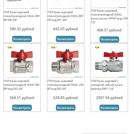
ITAP Кран шаровый
ITAP Кран шаровой
ITAP Кран шаровой
полнопроходной IDEAL
полнопроходной IDEAL ВР/
полнопроходной IDEAL ВР/
ручка-рычаг НР/НР мод. 099
ВР 090 3/8''
НР мод.091 3/4''
1/2''
390.32
рублей
642.05
рублей
468.57
рублей
Посмотреть
Посмотреть
Посмотреть
ITAP Кран шаровой
ITAP Кран шаровой
ITAP Кран шаровой с
полнопроходной IDEAL ВР/
полнопроходной IDEAL НР/
накидной гайкой ручка-
ВР мод.092 3/4''
ВР мод.093 3/4''
бабочка 098 1 1/4''
568.51
рублей
628.85
рублей
2001.56
рублей
Посмотреть
Посмотреть
Посмотреть