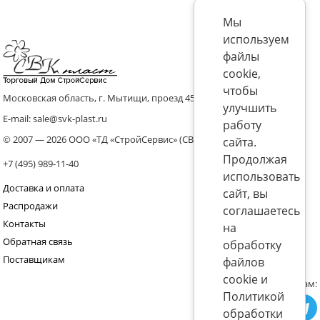
Мы
используем
файлы
cookie,
чтобы
Московская область, г. Мытищи, проезд 4536 владение 8, стр.10
улучшить
E-mail: sale@svk-plast.ru
работу
© 2007 — 2026 ООО «ТД «СтройСервис» (СВК)
сайта.
Продолжая
+7 (495) 989-11-40
использовать
Доставка и оплата
сайт, вы
Распродажи
соглашаетесь
Контакты
на
Обратная связь
обработку
Поставщикам
файлов
cookie и
Присоединяйтесь к нам:
Политикой
обработки