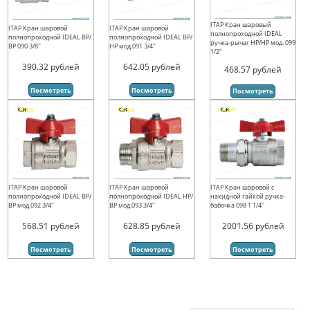
ITAP Кран шаровый
ITAP Кран шаровой
ITAP Кран шаровой
полнопроходной IDEAL
полнопроходной IDEAL ВР/
полнопроходной IDEAL ВР/
ручка-рычаг НР/НР мод. 099
ВР 090 3/8''
НР мод.091 3/4''
1/2''
390.32
рублей
642.05
рублей
468.57
рублей
Посмотреть
Посмотреть
Посмотреть
ITAP Кран шаровой
ITAP Кран шаровой
ITAP Кран шаровой с
полнопроходной IDEAL ВР/
полнопроходной IDEAL НР/
накидной гайкой ручка-
ВР мод.092 3/4''
ВР мод.093 3/4''
бабочка 098 1 1/4''
568.51
рублей
628.85
рублей
2001.56
рублей
Посмотреть
Посмотреть
Посмотреть