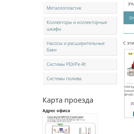
Уп
Металлопластик
О
Коллекторы и коллекторные
шкафы
Насосы и расширительные
С эт
баки
Системы PEX/Pe-Rt
Системы полива
ITAP К
полноп
ВР 090 3
Карта проезда
3
Адрес офиса