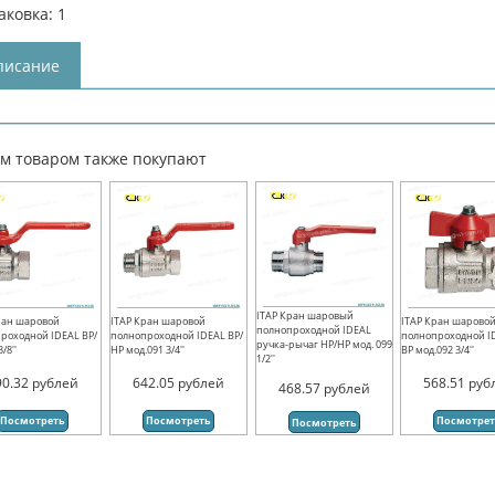
аковка: 1
писание
им товаром также покупают
ITAP Кран шаровый
ран шаровой
ITAP Кран шаровой
ITAP Кран шарово
полнопроходной IDEAL
роходной IDEAL ВР/
полнопроходной IDEAL ВР/
полнопроходной I
ручка-рычаг НР/НР мод. 099
/8''
НР мод.091 3/4''
ВР мод.092 3/4''
1/2''
90.32
рублей
642.05
рублей
568.51
руб
468.57
рублей
Посмотреть
Посмотреть
Посмотре
Посмотреть