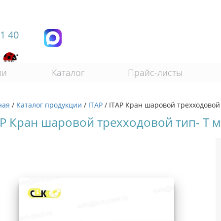
11 40
ии
Каталог
Прайс-листы
ная
/
Каталог продукции
/
ITAP
/
ITAP Кран шаровой трехходовой т
AP Кран шаровой трехходовой тип- T мод