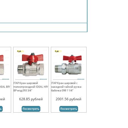
й
ITAP Кран шаровой
ITAP Кран шаровой с
DEAL ВР/
полнопроходной IDEAL НР/
накидной гайкой ручка-
ВР мод.093 3/4''
бабочка 098 1 1/4''
лей
628.85
рублей
2001.56
рублей
ть
Посмотреть
Посмотреть