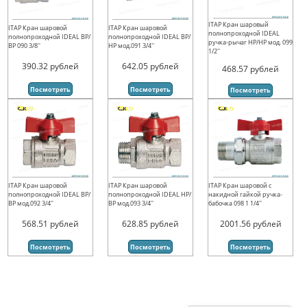
ITAP Кран шаровый
ITAP Кран шаровой
ITAP Кран шаровой
полнопроходной IDEAL
полнопроходной IDEAL ВР/
полнопроходной IDEAL ВР/
ручка-рычаг НР/НР мод. 099
ВР 090 3/8''
НР мод.091 3/4''
1/2''
390.32
рублей
642.05
рублей
468.57
рублей
Посмотреть
Посмотреть
Посмотреть
ITAP Кран шаровой
ITAP Кран шаровой
ITAP Кран шаровой с
полнопроходной IDEAL ВР/
полнопроходной IDEAL НР/
накидной гайкой ручка-
ВР мод.092 3/4''
ВР мод.093 3/4''
бабочка 098 1 1/4''
568.51
рублей
628.85
рублей
2001.56
рублей
Посмотреть
Посмотреть
Посмотреть