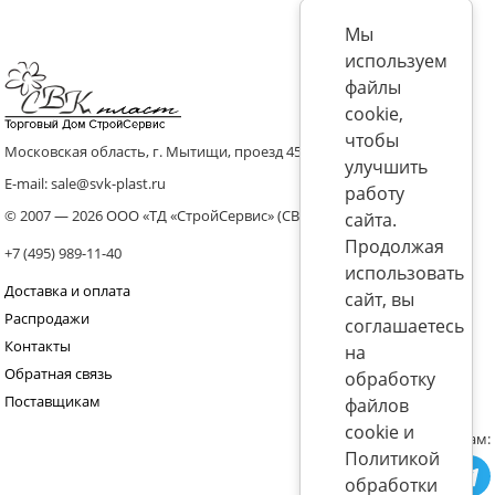
Мы
используем
файлы
cookie,
чтобы
Московская область, г. Мытищи, проезд 4536 владение 8, стр.10
улучшить
E-mail: sale@svk-plast.ru
работу
© 2007 — 2026 ООО «ТД «СтройСервис» (СВК)
сайта.
Продолжая
+7 (495) 989-11-40
использовать
Доставка и оплата
сайт, вы
Распродажи
соглашаетесь
Контакты
на
Обратная связь
обработку
Поставщикам
файлов
cookie и
Присоединяйтесь к нам:
Политикой
обработки