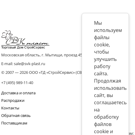
Мы
используем
файлы
cookie,
чтобы
Московская область, г. Мытищи, проезд 4536 владение 8, стр.10
улучшить
E-mail: sale@svk-plast.ru
работу
© 2007 — 2026 ООО «ТД «СтройСервис» (СВК)
сайта.
Продолжая
+7 (495) 989-11-40
использовать
Доставка и оплата
сайт, вы
Распродажи
соглашаетесь
Контакты
на
Обратная связь
обработку
Поставщикам
файлов
cookie и
Присоединяйтесь к нам: