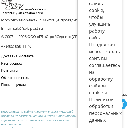
файлы
cookie,
чтобы
Московская область, г. Мытищи, проезд 4536 владение 8, стр.10
улучшить
E-mail: sale@svk-plast.ru
работу
© 2007 — 2026 ООО «ТД «СтройСервис» (СВК)
сайта.
Продолжая
+7 (495) 989-11-40
использовать
Доставка и оплата
сайт, вы
Распродажи
соглашаетесь
Контакты
на
Обратная связь
обработку
Поставщикам
файлов
cookie и
Присоединяйтесь к нам:
Политикой
обработки
Информация на сайте https://svk-plast.ru публичной
персональных
офертой не является. Данные о ценах и технических
данных
характеристиках товаров находятся в режиме
тестирования.