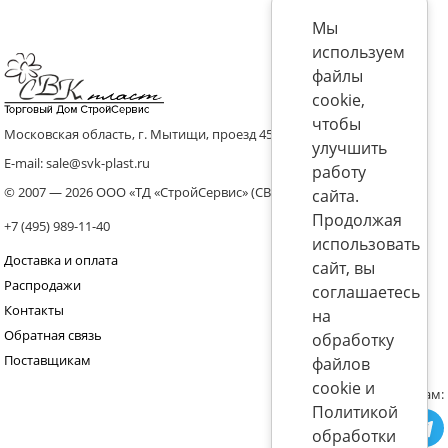
Мы
используем
файлы
cookie,
чтобы
Московская область, г. Мытищи, проезд 4536 владение 8, стр.10
улучшить
E-mail: sale@svk-plast.ru
работу
© 2007 — 2026 ООО «ТД «СтройСервис» (СВК)
сайта.
Продолжая
+7 (495) 989-11-40
использовать
Доставка и оплата
сайт, вы
Распродажи
соглашаетесь
Контакты
на
Обратная связь
обработку
Поставщикам
файлов
cookie и
Присоединяйтесь к нам:
Политикой
обработки