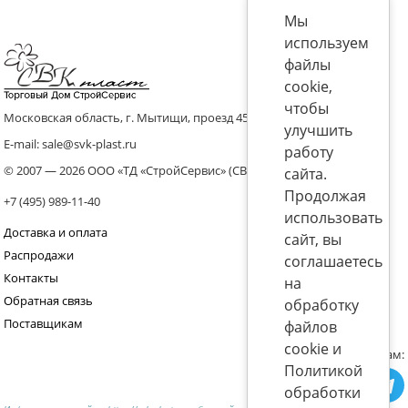
Мы
используем
файлы
cookie,
чтобы
Московская область, г. Мытищи, проезд 4536 владение 8, стр.10
улучшить
E-mail: sale@svk-plast.ru
работу
© 2007 — 2026 ООО «ТД «СтройСервис» (СВК)
сайта.
Продолжая
+7 (495) 989-11-40
использовать
Доставка и оплата
сайт, вы
Распродажи
соглашаетесь
Контакты
на
Обратная связь
обработку
Поставщикам
файлов
cookie и
Присоединяйтесь к нам:
Политикой
обработки