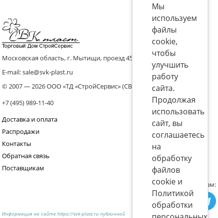
Мы
используем
файлы
cookie,
чтобы
Московская область, г. Мытищи, проезд 4536 владение 8, стр.10
улучшить
E-mail: sale@svk-plast.ru
работу
© 2007 — 2026 ООО «ТД «СтройСервис» (СВК)
сайта.
Продолжая
+7 (495) 989-11-40
использовать
Доставка и оплата
сайт, вы
Распродажи
соглашаетесь
Контакты
на
Обратная связь
обработку
Поставщикам
файлов
cookie и
Присоединяйтесь к нам:
Политикой
обработки
Информация на сайте https://svk-plast.ru публичной
персональных