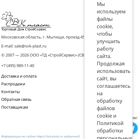
Мы
используем
файлы
cookie,
чтобы
Московская область, г. Мытищи, проезд 4536 владение 8, стр.10
улучшить
E-mail: sale@svk-plast.ru
работу
© 2007 — 2026 ООО «ТД «СтройСервис» (СВК)
сайта.
Продолжая
+7 (495) 989-11-40
использовать
Доставка и оплата
сайт, вы
Распродажи
соглашаетесь
Контакты
на
Обратная связь
обработку
Поставщикам
файлов
cookie и
Присоединяйтесь к нам:
Политикой
обработки
Информация на сайте https://svk-plast.ru публичной
персональных