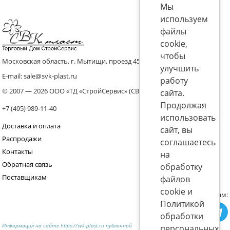
Мы
используем
файлы
cookie,
чтобы
Московская область, г. Мытищи, проезд 4536 владение 8, стр.10
улучшить
E-mail: sale@svk-plast.ru
работу
© 2007 — 2026 ООО «ТД «СтройСервис» (СВК)
сайта.
Продолжая
+7 (495) 989-11-40
использовать
Доставка и оплата
сайт, вы
Распродажи
соглашаетесь
Контакты
на
Обратная связь
обработку
Поставщикам
файлов
cookie и
Присоединяйтесь к нам:
Политикой
обработки
Информация на сайте https://svk-plast.ru публичной
персональных