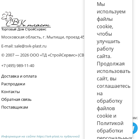
Мы
используем
файлы
cookie,
чтобы
Московская область, г. Мытищи, проезд 4536 владение 8, стр.10
улучшить
E-mail: sale@svk-plast.ru
работу
© 2007 — 2026 ООО «ТД «СтройСервис» (СВК)
сайта.
Продолжая
+7 (495) 989-11-40
использовать
Доставка и оплата
сайт, вы
Распродажи
соглашаетесь
Контакты
на
Обратная связь
обработку
Поставщикам
файлов
cookie и
Присоединяйтесь к нам:
Политикой
обработки
Информация на сайте https://svk-plast.ru публичной
персональных