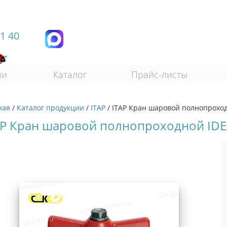
11 40
ии
Каталог
Прайс-листы
ная
/
Каталог продукции
/
ITAP
/
ITAP Кран шаровой полнопроходн
AP Кран шаровой полнопроходной IDEA