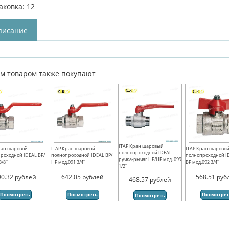
аковка: 12
писание
им товаром также покупают
ITAP Кран шаровый
ран шаровой
ITAP Кран шаровой
ITAP Кран шарово
полнопроходной IDEAL
роходной IDEAL ВР/
полнопроходной IDEAL ВР/
полнопроходной I
ручка-рычаг НР/НР мод. 099
/8''
НР мод.091 3/4''
ВР мод.092 3/4''
1/2''
90.32
рублей
642.05
рублей
568.51
руб
468.57
рублей
Посмотреть
Посмотреть
Посмотре
Посмотреть