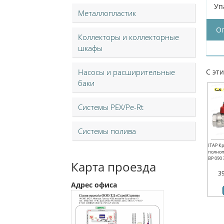
Уп
Металлопластик
О
Коллекторы и коллекторные
шкафы
Насосы и расширительные
С эт
баки
Системы PEX/Pe-Rt
Системы полива
ITAP К
полноп
ВР 090 3
Карта проезда
3
Адрес офиса