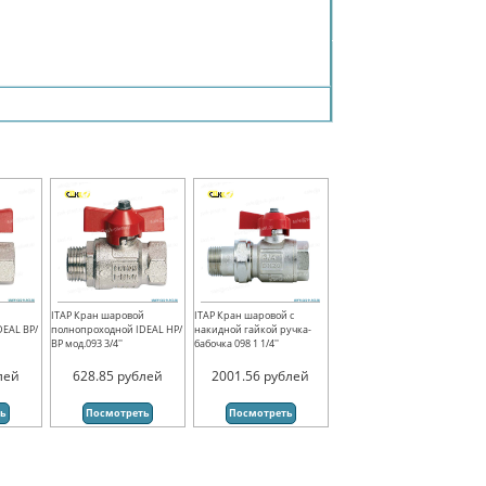
й
ITAP Кран шаровой
ITAP Кран шаровой с
DEAL ВР/
полнопроходной IDEAL НР/
накидной гайкой ручка-
ВР мод.093 3/4''
бабочка 098 1 1/4''
лей
628.85
рублей
2001.56
рублей
ть
Посмотреть
Посмотреть