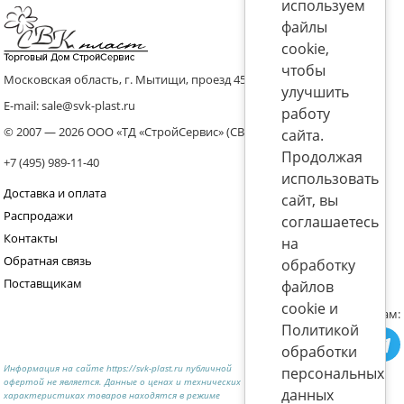
используем
файлы
cookie,
чтобы
Московская область, г. Мытищи, проезд 4536 владение 8, стр.10
улучшить
E-mail: sale@svk-plast.ru
работу
© 2007 — 2026 ООО «ТД «СтройСервис» (СВК)
сайта.
Продолжая
+7 (495) 989-11-40
использовать
Доставка и оплата
сайт, вы
Распродажи
соглашаетесь
Контакты
на
Обратная связь
обработку
Поставщикам
файлов
cookie и
Присоединяйтесь к нам:
Политикой
обработки
Информация на сайте https://svk-plast.ru публичной
персональных
офертой не является. Данные о ценах и технических
данных
характеристиках товаров находятся в режиме