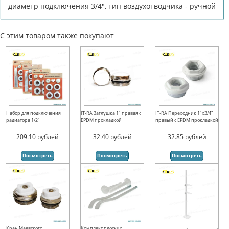
диаметр подключения 3/4", тип воздухотводчика - ручной
С этим товаром также покупают
Набор для подключения
IT-RA Заглушка 1" правая с
IT-RA Переходник 1"х3/4"
радиатора 1/2"
EPDM прокладкой
правый с EPDM прокладкой
209.10
рублей
32.40
рублей
32.85
рублей
Посмотреть
Посмотреть
Посмотреть
Кран Маевского
Комплект плоских