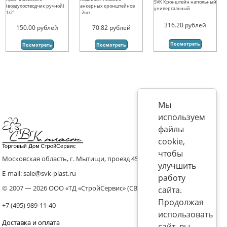
SVK Кронштейн напольный
(воздухоотводчик ручной)
анкерных кронштейнов
универсальный
1/2"
-2шт
316.20
рублей
150.00
рублей
70.82
рублей
Посмотреть
Посмотреть
Посмотреть
Мы
используем
файлы
cookie,
чтобы
Московская область, г. Мытищи, проезд 4536 владение 8, стр.10
улучшить
E-mail: sale@svk-plast.ru
работу
© 2007 — 2026 ООО «ТД «СтройСервис» (СВК)
сайта.
Продолжая
+7 (495) 989-11-40
использовать
Доставка и оплата
сайт, вы