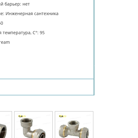
й барьер: нет
е: Инженерная сантехника
50
 температура, C°: 95
tream