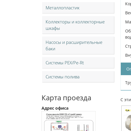
Ко
Металлопластик
Ве
Коллекторы и коллекторные
Ма
шкафы
Об
во
Насосы и расширительные
Ст
баки
Вн
Системы PEX/Pe-Rt
О
Системы полива
Тр
Карта проезда
С эт
Адрес офиса