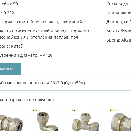
робка: 50
Кислородны
с: 0.252
Направлени
териал: сшитый полиэтилен, алюминий
Длинна, м: 
ласть применения: Трубопроводы горячего
Max Рабочая
доснабжения и отопления, теплый пол
Бренд: Alts
рана: Китай
утренний диаметр, мм: 26
писание
уба металлопластиковая 26х3.0 (бухта50м)
им товаром также покупают