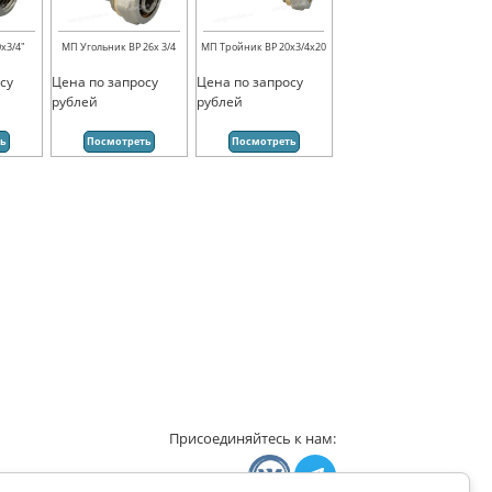
х3/4"
МП Угольник ВР 26х 3/4
МП Тройник ВР 20х3/4х20
су
Цена по запросу
Цена по запросу
рублей
рублей
ть
Посмотреть
Посмотреть
Присоединяйтесь к нам: