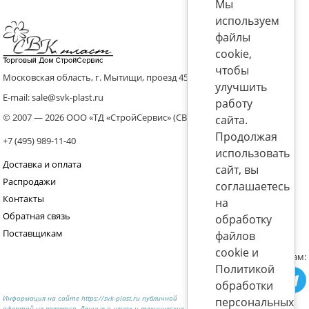
Мы
используем
файлы
cookie,
чтобы
Московская область, г. Мытищи, проезд 4536 владение 8, стр.10
улучшить
E-mail: sale@svk-plast.ru
работу
© 2007 — 2026 ООО «ТД «СтройСервис» (СВК)
сайта.
Продолжая
+7 (495) 989-11-40
использовать
Доставка и оплата
сайт, вы
Распродажи
соглашаетесь
Контакты
на
Обратная связь
обработку
Поставщикам
файлов
cookie и
Присоединяйтесь к нам:
Политикой
обработки
Информация на сайте https://svk-plast.ru публичной
персональных
офертой не является. Данные о ценах и технических