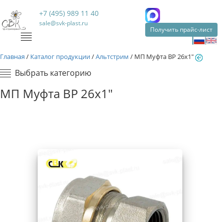
+7 (495) 989 11 40
sale@svk-plast.ru
Получить прайс-лист
Главная
/
Каталог продукции
/
Альтстрим
/
МП Муфта ВР 26х1"
Выбрать категорию
МП Муфта ВР 26х1"