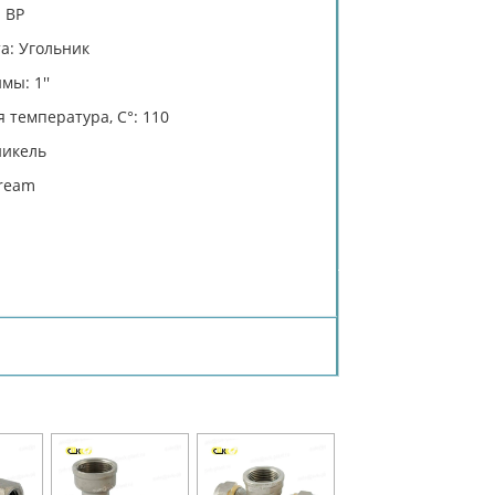
 ВР
а: Угольник
мы: 1''
 температура, C°: 110
никель
tream