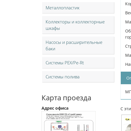
Ко
Металлопластик
Ве
Коллекторы и коллекторные
Ма
шкафы
Об
го
Насосы и расширительные
Ст
баки
Ma
Системы PEX/Pe-Rt
На
Системы полива
О
МП
Карта проезда
Адрес офиса
С эт