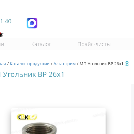
11 40
ии
Каталог
Прайс-листы
ная
/
Каталог продукции
/
Альтстрим
/
МП Угольник ВР 26х1
 Угольник ВР 26х1