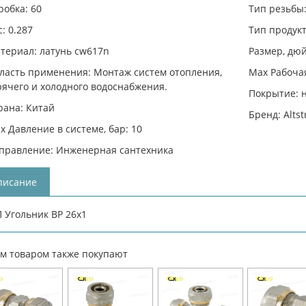
робка: 60
Тип резьбы:
с: 0.287
Тип продукт
териал: латунь cw617n
Размер, дюй
ласть применения: Монтаж систем отопления,
Max Рабочая
рячего и холодного водоснабжения.
Покрытие: 
рана: Китай
Бренд: Alts
x Давление в системе, бар: 10
правление: Инженерная сантехника
писание
 Угольник ВР 26х1
им товаром также покупают