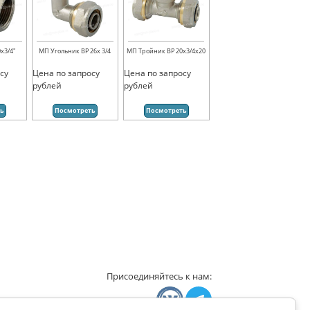
х3/4"
МП Угольник ВР 26х 3/4
МП Тройник ВР 20х3/4х20
су
Цена по запросу
Цена по запросу
рублей
рублей
ть
Посмотреть
Посмотреть
Присоединяйтесь к нам: