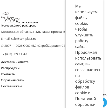
Мы
используем
файлы
cookie,
чтобы
Московская область, г. Мытищи, проезд 4536 владение 8, стр.10
улучшить
E-mail: sale@svk-plast.ru
работу
© 2007 — 2026 ООО «ТД «СтройСервис» (СВК)
сайта.
Продолжая
+7 (495) 989-11-40
использовать
Доставка и оплата
сайт, вы
Распродажи
соглашаетесь
Контакты
на
Обратная связь
обработку
Поставщикам
файлов
cookie и
Присоединяйтесь к нам:
Политикой
обработки