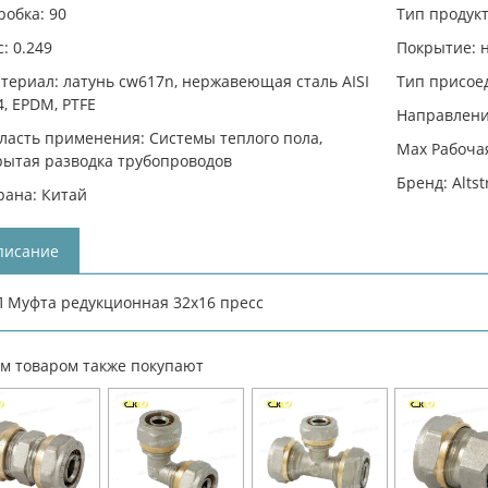
робка: 90
Тип продук
с: 0.249
Покрытие: 
териал: латунь cw617n, нержавеющая сталь AISI
Тип присое
4, EPDM, PTFE
Направлени
ласть применения: Системы теплого пола,
Max Рабочая
рытая разводка трубопроводов
Бренд: Alts
рана: Китай
писание
 Муфта редукционная 32х16 пресс
им товаром также покупают