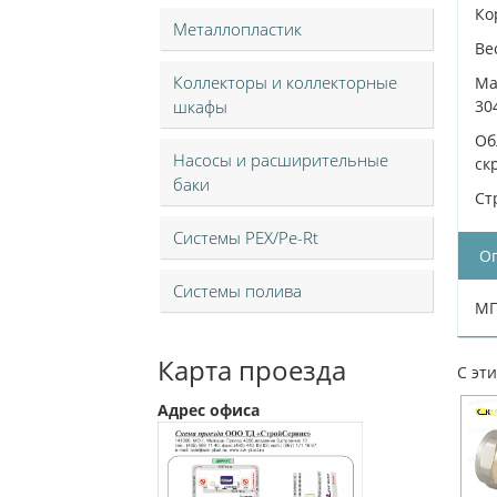
Ко
Металлопластик
Ве
Коллекторы и коллекторные
Ма
шкафы
30
Об
Насосы и расширительные
ск
баки
Ст
Системы PEX/Pe-Rt
О
Системы полива
МП
Карта проезда
С эт
Адрес офиса