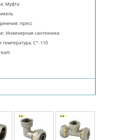
та: Муфта
никель
динения: пресс
е: Инженерная сантехника
 температура, C°: 110
tream