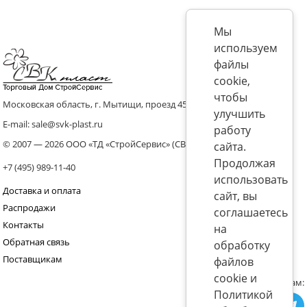
Мы
используем
файлы
cookie,
чтобы
Московская область, г. Мытищи, проезд 4536 владение 8, стр.10
улучшить
E-mail: sale@svk-plast.ru
работу
© 2007 — 2026 ООО «ТД «СтройСервис» (СВК)
сайта.
Продолжая
+7 (495) 989-11-40
использовать
Доставка и оплата
сайт, вы
Распродажи
соглашаетесь
Контакты
на
Обратная связь
обработку
Поставщикам
файлов
cookie и
Присоединяйтесь к нам:
Политикой