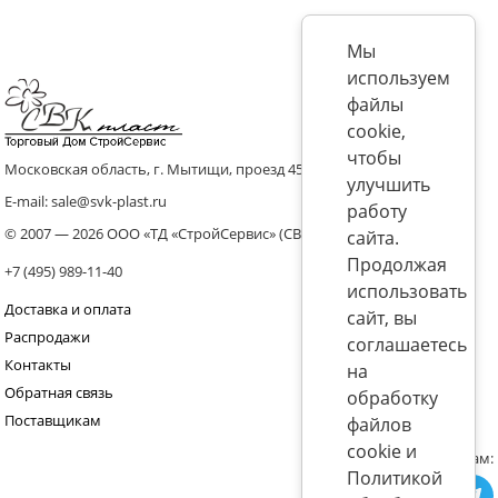
Мы
используем
файлы
cookie,
чтобы
Московская область, г. Мытищи, проезд 4536 владение 8, стр.10
улучшить
E-mail: sale@svk-plast.ru
работу
© 2007 — 2026 ООО «ТД «СтройСервис» (СВК)
сайта.
Продолжая
+7 (495) 989-11-40
использовать
Доставка и оплата
сайт, вы
Распродажи
соглашаетесь
Контакты
на
Обратная связь
обработку
Поставщикам
файлов
cookie и
Присоединяйтесь к нам:
Политикой