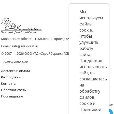
Мы
используем
файлы
cookie,
чтобы
Московская область, г. Мытищи, проезд 4536 владение 8, стр.10
улучшить
E-mail: sale@svk-plast.ru
работу
© 2007 — 2026 ООО «ТД «СтройСервис» (СВК)
сайта.
Продолжая
+7 (495) 989-11-40
использовать
Доставка и оплата
сайт, вы
Распродажи
соглашаетесь
Контакты
на
Обратная связь
обработку
Поставщикам
файлов
cookie и
Присоединяйтесь к нам:
Политикой