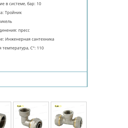
е в системе, бар: 10
а: Тройник
никель
динения: пресс
е: Инженерная сантехника
 температура, C°: 110