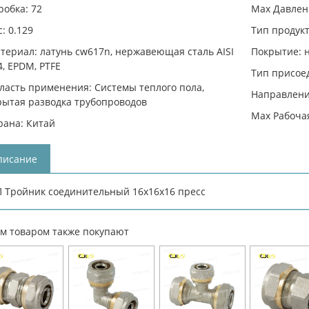
робка: 72
Max Давлени
с: 0.129
Тип продукт
териал: латунь cw617n, нержавеющая сталь AISI
Покрытие: 
4, EPDM, PTFE
Тип присое
ласть применения: Системы теплого пола,
Направлени
рытая разводка трубопроводов
Max Рабочая
рана: Китай
писание
 Тройник соединительный 16х16х16 пресс
им товаром также покупают