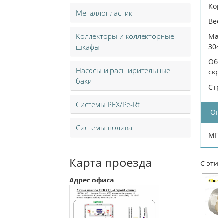
Ко
Металлопластик
Ве
Коллекторы и коллекторные
Ма
шкафы
30
Об
Насосы и расширительные
ск
баки
Ст
Системы PEX/Pe-Rt
О
Системы полива
МП
Карта проезда
С эт
Адрес офиса