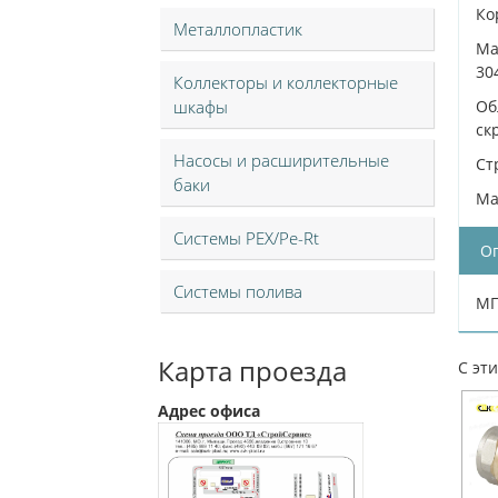
Ко
Металлопластик
Ма
30
Коллекторы и коллекторные
шкафы
Об
ск
Насосы и расширительные
Ст
баки
Ma
Системы PEX/Pe-Rt
О
Системы полива
МП
Карта проезда
С эт
Адрес офиса