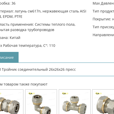
робка: 36
Max Давлени
териал: латунь cw617n, нержавеющая сталь AISI
Тип продукт
4, EPDM, PTFE
Покрытие: 
ласть применения: Системы теплого пола,
Тип присое
рытая разводка трубопроводов
Направлени
рана: Китай
x Рабочая температура, C°: 110
писание
 Тройник соединительный 26х26х26 пресс
им товаром также покупают