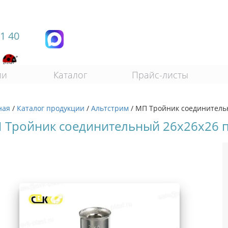
11 40
ии
Каталог
Прайс-листы
ная
/
Каталог продукции
/
Альтстрим
/
МП Тройник соединитель
 Тройник соединительный 26х26х26 п