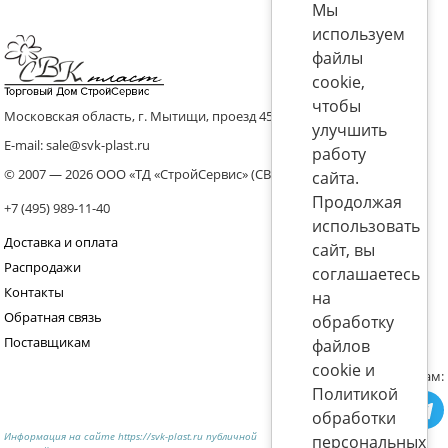
Мы
используем
файлы
cookie,
чтобы
Московская область, г. Мытищи, проезд 4536 владение 8, стр.10
улучшить
E-mail: sale@svk-plast.ru
работу
© 2007 — 2026 ООО «ТД «СтройСервис» (СВК)
сайта.
Продолжая
+7 (495) 989-11-40
использовать
Доставка и оплата
сайт, вы
Распродажи
соглашаетесь
Контакты
на
Обратная связь
обработку
Поставщикам
файлов
cookie и
Присоединяйтесь к нам:
Политикой
обработки
Информация на сайте https://svk-plast.ru публичной
персональных