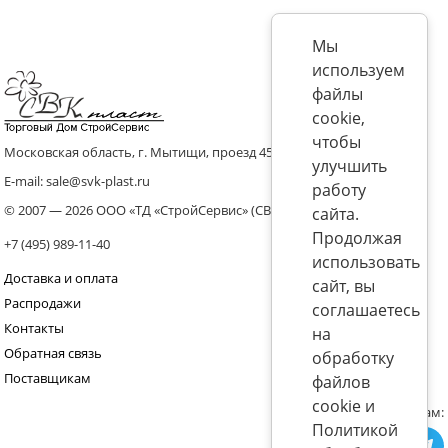
Мы
используем
файлы
cookie,
чтобы
Московская область, г. Мытищи, проезд 4536 владение 8, стр.10
улучшить
E-mail: sale@svk-plast.ru
работу
© 2007 — 2026 ООО «ТД «СтройСервис» (СВК)
сайта.
Продолжая
+7 (495) 989-11-40
использовать
Доставка и оплата
сайт, вы
Распродажи
соглашаетесь
Контакты
на
Обратная связь
обработку
Поставщикам
файлов
cookie и
Присоединяйтесь к нам:
Политикой