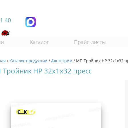
11 40
ии
Каталог
Прайс-листы
ная
/
Каталог продукции
/
Альтстрим
/
МП Тройник НР 32х1х32 
 Тройник НР 32х1х32 пресс