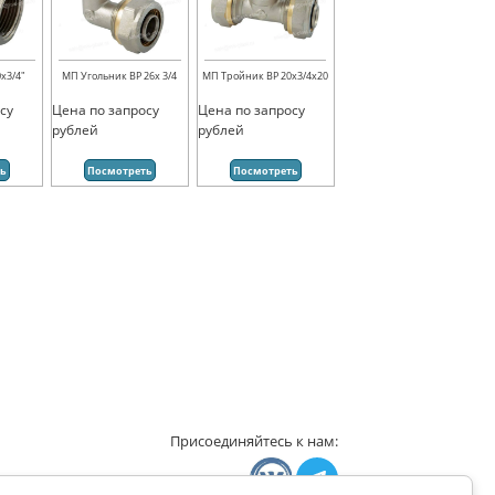
х3/4"
МП Угольник ВР 26х 3/4
МП Тройник ВР 20х3/4х20
су
Цена по запросу
Цена по запросу
рублей
рублей
ть
Посмотреть
Посмотреть
Присоединяйтесь к нам: