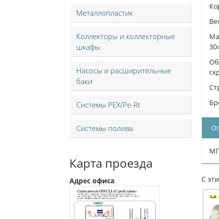
Ко
Металлопластик
Ве
Коллекторы и коллекторные
Ма
шкафы
30
Об
Насосы и расширительные
ск
баки
Ст
Бр
Системы PEX/Pe-Rt
О
Системы полива
МП
Карта проезда
С эт
Адрес офиса