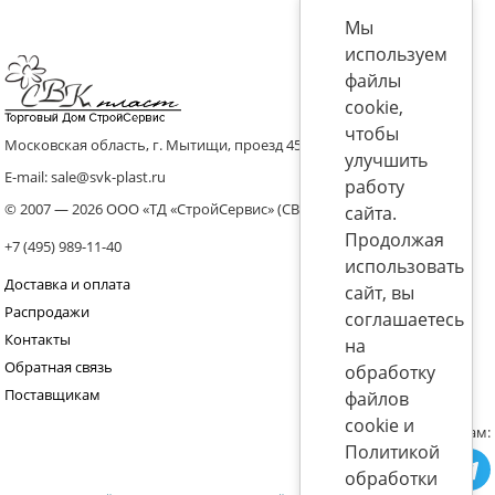
Мы
используем
файлы
cookie,
чтобы
Московская область, г. Мытищи, проезд 4536 владение 8, стр.10
улучшить
E-mail: sale@svk-plast.ru
работу
© 2007 — 2026 ООО «ТД «СтройСервис» (СВК)
сайта.
Продолжая
+7 (495) 989-11-40
использовать
Доставка и оплата
сайт, вы
Распродажи
соглашаетесь
Контакты
на
Обратная связь
обработку
Поставщикам
файлов
cookie и
Присоединяйтесь к нам:
Политикой
обработки