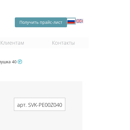
Получить прайс-лист
Клиентам
Контакты
лушка 40
арт. SVK-PE00Z040