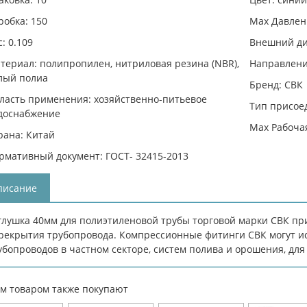
робка: 150
Max Давлени
с: 0.109
Внешний ди
териал: полипропилен, нитриловая резина (NBR),
Направлени
лый полиа
Бренд: СВК
ласть применения: хозяйственно-питьевое
Тип присое
доснабжение
Max Рабочая
рана: Китай
рмативный документ: ГОСТ- 32415-2013
писание
глушка 40мм для полиэтиленовой трубы торговой марки СВК п
рекрытия трубопровода. Компрессионные фитинги СВК могут и
убопроводов в частном секторе, систем полива и орошения, для
им товаром также покупают