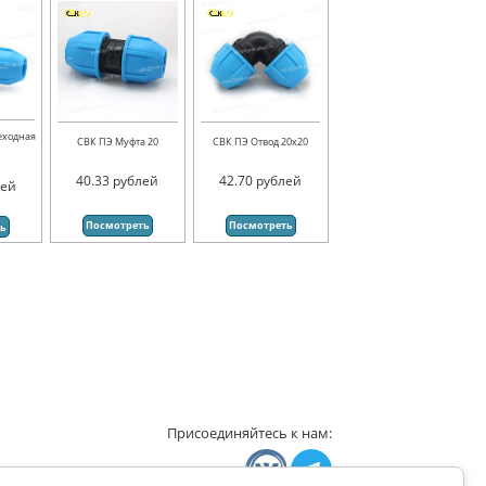
еходная
СВК ПЭ Муфта 20
СВК ПЭ Отвод 20х20
40.33
рублей
42.70
рублей
лей
Посмотреть
Посмотреть
ть
Присоединяйтесь к нам: