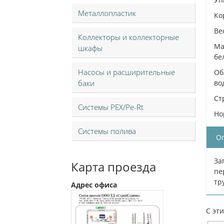
Металлопластик
Ко
Ве
Коллекторы и коллекторные
Ма
шкафы
бе
Насосы и расширительные
Об
баки
во
Ст
Системы PEX/Pe-Rt
Но
Системы полива
О
За
Карта проезда
пе
тр
Адрес офиса
С эт