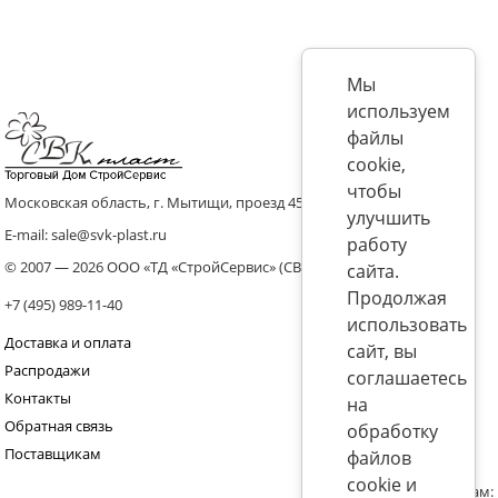
Мы
используем
файлы
cookie,
чтобы
Московская область, г. Мытищи, проезд 4536 владение 8, стр.10
улучшить
E-mail: sale@svk-plast.ru
работу
© 2007 — 2026 ООО «ТД «СтройСервис» (СВК)
сайта.
Продолжая
+7 (495) 989-11-40
использовать
Доставка и оплата
сайт, вы
Распродажи
соглашаетесь
Контакты
на
Обратная связь
обработку
Поставщикам
файлов
cookie и
Присоединяйтесь к нам: