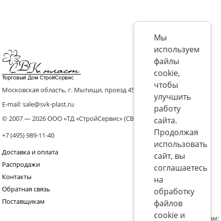
Мы
используем
файлы
cookie,
чтобы
Московская область, г. Мытищи, проезд 4536 владение 8, стр.10
улучшить
E-mail: sale@svk-plast.ru
работу
© 2007 — 2026 ООО «ТД «СтройСервис» (СВК)
сайта.
Продолжая
+7 (495) 989-11-40
использовать
Доставка и оплата
сайт, вы
Распродажи
соглашаетесь
Контакты
на
Обратная связь
обработку
Поставщикам
файлов
cookie и
Присоединяйтесь к нам: