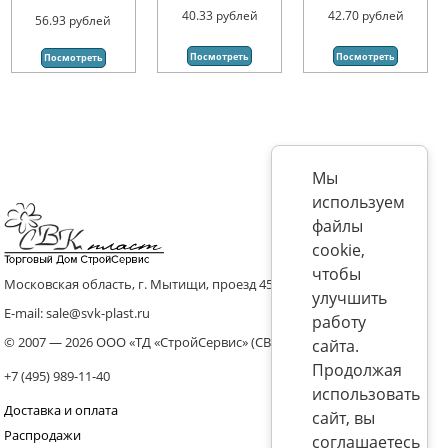
40.33
рублей
42.70
рублей
56.93
рублей
Посмотреть
Посмотреть
Посмотреть
Мы
используем
файлы
cookie,
чтобы
Московская область, г. Мытищи, проезд 4536 владение 8, стр.10
улучшить
E-mail: sale@svk-plast.ru
работу
© 2007 — 2026 ООО «ТД «СтройСервис» (СВК)
сайта.
Продолжая
+7 (495) 989-11-40
использовать
Доставка и оплата
сайт, вы
Распродажи
соглашаетесь