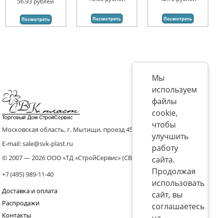
56.93
рублей
Посмотреть
Посмотреть
Посмотреть
Мы
используем
файлы
cookie,
чтобы
Московская область, г. Мытищи, проезд 4536 владение 8, стр.10
улучшить
E-mail: sale@svk-plast.ru
работу
© 2007 — 2026 ООО «ТД «СтройСервис» (СВК)
сайта.
Продолжая
+7 (495) 989-11-40
использовать
Доставка и оплата
сайт, вы
Распродажи
соглашаетесь
Контакты