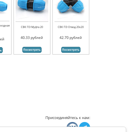
еходная
СВК ПЭ Муфта 20
СВК ПЭ Отвод 20х20
40.33
рублей
42.70
рублей
лей
Посмотреть
Посмотреть
ть
Присоединяйтесь к нам: