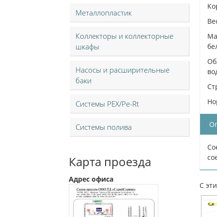
Ко
Металлопластик
Ве
Коллекторы и коллекторные
Ма
шкафы
бе
Об
Насосы и расширительные
во
баки
Ст
Но
Системы PEX/Pe-Rt
О
Системы полива
Со
со
Карта проезда
Адрес офиса
С эт