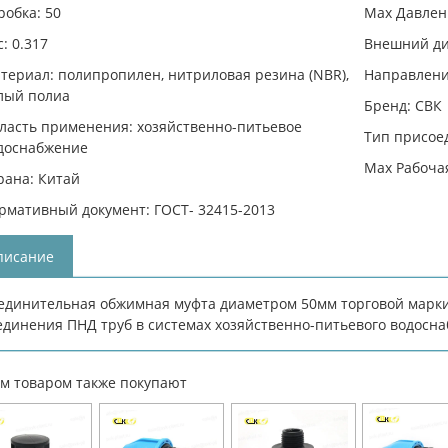
робка: 50
Max Давлени
с: 0.317
Внешний ди
териал: полипропилен, нитриловая резина (NBR),
Направлени
лый полиа
Бренд: СВК
ласть применения: хозяйственно-питьевое
Тип присое
доснабжение
Max Рабочая
рана: Китай
рмативный документ: ГОСТ- 32415-2013
писание
единительная обжимная муфта диаметром 50мм торговой марки
единения ПНД труб в системах хозяйственно-питьевого водосна
им товаром также покупают