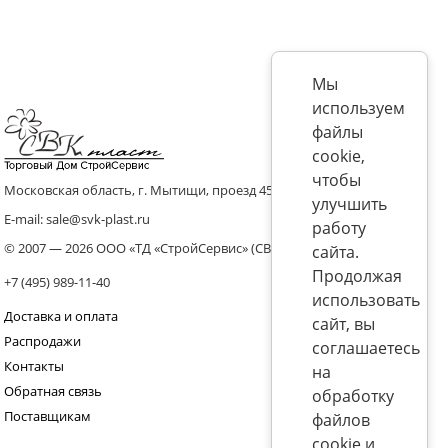
Мы
используем
файлы
cookie,
чтобы
Московская область, г. Мытищи, проезд 4536 владение 8, стр.10
улучшить
E-mail: sale@svk-plast.ru
работу
© 2007 — 2026 ООО «ТД «СтройСервис» (СВК)
сайта.
Продолжая
+7 (495) 989-11-40
использовать
Доставка и оплата
сайт, вы
Распродажи
соглашаетесь
Контакты
на
Обратная связь
обработку
Поставщикам
файлов
cookie и