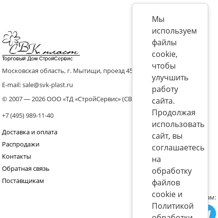
Мы
используем
файлы
cookie,
чтобы
Московская область, г. Мытищи, проезд 4536 владение 8, стр.10
улучшить
E-mail: sale@svk-plast.ru
работу
© 2007 — 2026 ООО «ТД «СтройСервис» (СВК)
сайта.
Продолжая
+7 (495) 989-11-40
использовать
Доставка и оплата
сайт, вы
Распродажи
соглашаетесь
Контакты
на
Обратная связь
обработку
Поставщикам
файлов
cookie и
Присоединяйтесь к нам:
Политикой
обработки