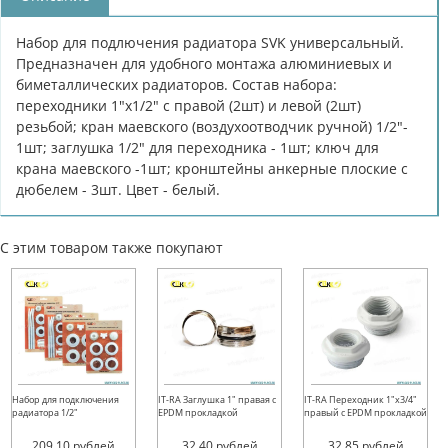
Набор для подлючения радиатора SVK универсальный.
Предназначен для удобного монтажа алюминиевых и
биметаллических радиаторов. Состав набора:
переходники 1"х1/2" с правой (2шт) и левой (2шт)
резьбой; кран маевского (воздухоотводчик ручной) 1/2"-
1шт; заглушка 1/2" для переходника - 1шт; ключ для
крана маевского -1шт; кронштейны анкерные плоские с
дюбелем - 3шт. Цвет - белый.
С этим товаром также покупают
Набор для подключения
IT-RA Заглушка 1" правая с
IT-RA Переходник 1"х3/4"
радиатора 1/2"
EPDM прокладкой
правый с EPDM прокладкой
209.10
рублей
32.40
рублей
32.85
рублей