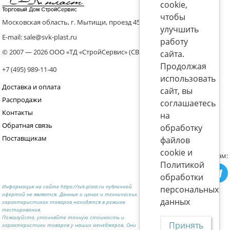
cookie,
чтобы
Московская область, г. Мытищи, проезд 4536 владение 8, стр.10
улучшить
E-mail: sale@svk-plast.ru
работу
© 2007 — 2026 ООО «ТД «СтройСервис» (СВК)
сайта.
Продолжая
+7 (495) 989-11-40
использовать
Доставка и оплата
сайт, вы
Распродажи
соглашаетесь
Контакты
на
Обратная связь
обработку
Поставщикам
файлов
cookie и
Присоединяйтесь к нам:
Политикой
обработки
Информация на сайте https://svk-plast.ru публичной
персональных
офертой не является. Данные о ценах и технических
данных
характеристиках товаров находятся в режиме
тестирования.
Пожалуйста, уточняйте точную стоимость и
Принять
характеристики товаров у наших менеджеров. Они