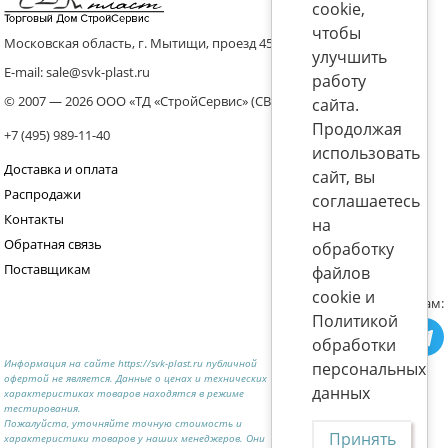
cookie,
чтобы
Московская область, г. Мытищи, проезд 4536 владение 8, стр.10
улучшить
E-mail: sale@svk-plast.ru
работу
© 2007 — 2026 ООО «ТД «СтройСервис» (СВК)
сайта.
Продолжая
+7 (495) 989-11-40
использовать
Доставка и оплата
сайт, вы
Распродажи
соглашаетесь
Контакты
на
Обратная связь
обработку
Поставщикам
файлов
cookie и
Присоединяйтесь к нам:
Политикой
обработки
Информация на сайте https://svk-plast.ru публичной
персональных
офертой не является. Данные о ценах и технических
данных
характеристиках товаров находятся в режиме
тестирования.
Пожалуйста, уточняйте точную стоимость и
Принять
характеристики товаров у наших менеджеров. Они