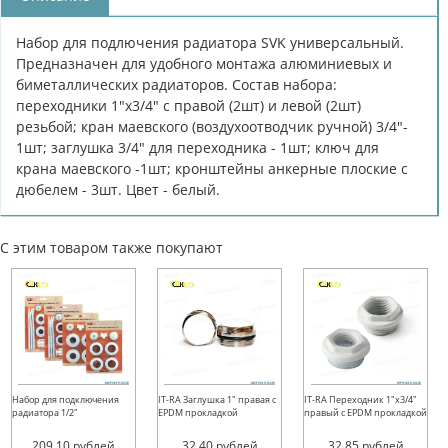
Набор для подлючения радиатора SVK универсальный.
Предназначен для удобного монтажа алюминиевых и
биметаллических радиаторов. Состав набора:
переходники 1"х3/4" с правой (2шт) и левой (2шт)
резьбой; кран маевского (воздухоотводчик ручной) 3/4"-
1шт; заглушка 3/4" для переходника - 1шт; ключ для
крана маевского -1шт; кронштейны анкерные плоские с
дюбелем - 3шт. Цвет - белый.
С этим товаром также покупают
Набор для подключения
IT-RA Заглушка 1" правая с
IT-RA Переходник 1"х3/4"
радиатора 1/2"
EPDM прокладкой
правый с EPDM прокладкой
209.10
рублей
32.40
рублей
32.85
рублей