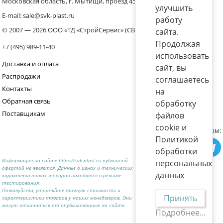
Московская область, г. Мытищи, проезд 4536 владение 8, стр.10
улучшить
E-mail: sale@svk-plast.ru
работу
© 2007 — 2026 ООО «ТД «СтройСервис» (СВК)
сайта.
Продолжая
+7 (495) 989-11-40
использовать
Доставка и оплата
сайт, вы
Распродажи
соглашаетесь
Контакты
на
Обратная связь
обработку
Поставщикам
файлов
cookie и
Присоединяйтесь к нам:
Политикой
обработки
Информация на сайте https://svk-plast.ru публичной
персональных
офертой не является. Данные о ценах и технических
данных
характеристиках товаров находятся в режиме
тестирования.
Пожалуйста, уточняйте точную стоимость и
Принять
характеристики товаров у наших менеджеров. Они
могут отличаться от опубликованных на сайте.
Подробнее...