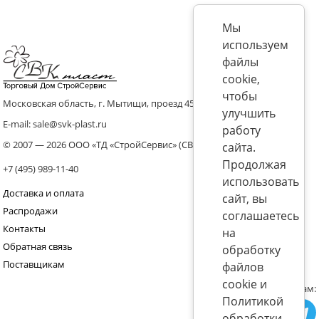
Мы
используем
файлы
cookie,
чтобы
Московская область, г. Мытищи, проезд 4536 владение 8, стр.10
улучшить
E-mail: sale@svk-plast.ru
работу
© 2007 — 2026 ООО «ТД «СтройСервис» (СВК)
сайта.
Продолжая
+7 (495) 989-11-40
использовать
Доставка и оплата
сайт, вы
Распродажи
соглашаетесь
Контакты
на
Обратная связь
обработку
Поставщикам
файлов
cookie и
Присоединяйтесь к нам:
Политикой
обработки